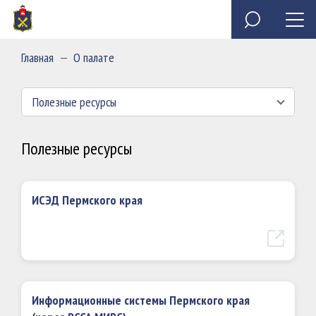
Специальное программное обеспечение «Анкета
Обзор обращений граждан
Полезные ресурсы
Сведения о доходах, расходах, об имуществе и
государственного служащего»
обязательствах имущественного характера
Главная
—
О палате
председателя и государственных гражданских
Миссия
служащих Контрольно-счетной палаты Пермского края
Полезные ресурсы
Полезные ресурсы
ИСЭД Пермского края
Информационные системы Пермского края