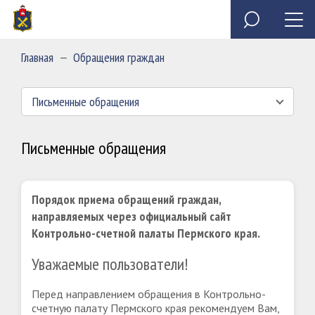
Специальное программное обеспечение «Анкета
Обзор обращений граждан
Полезные ресурсы
Сведения о доходах, расходах, об имуществе и
государственного служащего»
обязательствах имущественного характера
Главная
—
Обращения граждан
председателя и государственных гражданских
Миссия
служащих Контрольно-счетной палаты Пермского края
Письменные обращения
Письменные обращения
Порядок приема обращений граждан,
направляемых через официальный сайт
Контрольно-счетной палаты Пермского края.
Уважаемые пользователи!
Перед направлением обращения в Контрольно-
счетную палату Пермского края рекомендуем Вам,