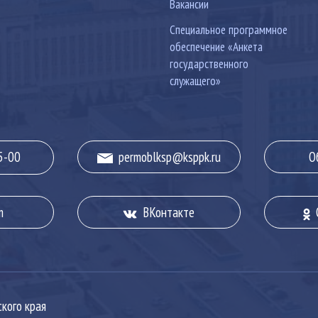
Вакансии
Специальное программное
обеспечение «Анкета
государственного
служащего»
5-00
permoblksp@ksppk.ru
О
m
ВКонтакте
О
кого края