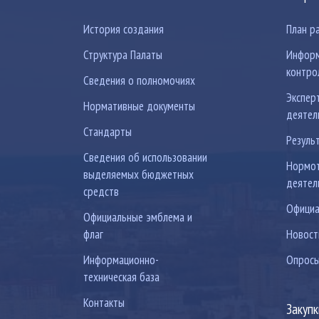
История создания
План р
Структура Палаты
Информ
контро
Сведения о полномочиях
Экспер
Нормативные документы
деятел
Стандарты
Резуль
Сведения об использовании
Нормот
выделяемых бюджетных
деятел
средств
Официа
Официальные эмблема и
флаг
Новост
Информационно-
Опрос
техническая база
Контакты
Закуп