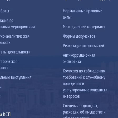
аботы
Нормативные правовые
акты
ация по
льным мероприятиям
Методические материалы
тно-аналитическая
Формы документов
ьность
Реализации мероприятий
таты деятельности
Антикоррупционная
ворческая
экспертиза
ьность
Комиссия по соблюдению
льные выступления
требований к служебному
поведению и
и
урегулированию конфликта
ы
интересов
Сведения о доходах,
расходах, об имуществе и
ки КСП