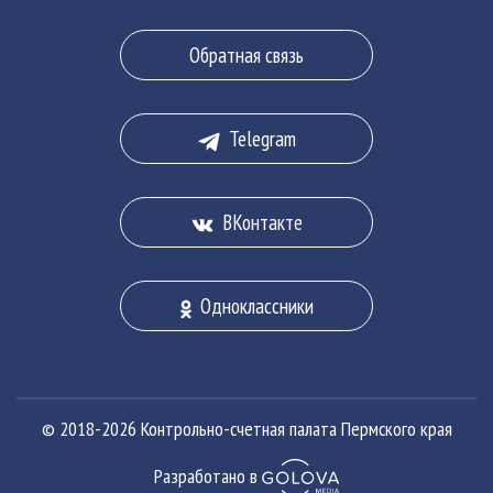
Полезные ресурсы
государственного служащего»
Сведения о доходах, расходах, об имуществе и
Обратная связь
обязательствах имущественного характера
Миссия
председателя и государственных гражданских
служащих Контрольно-счетной палаты Пермского
Telegram
края
ВКонтакте
Одноклассники
© 2018-2026 Контрольно-счетная палата Пермского края
Разработано в