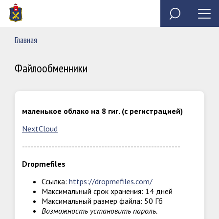
Специальное программное обеспечение «Анкета
Обзор обращений граждан
Полезные ресурсы
Сведения о доходах, расходах, об имуществе и
государственного служащего»
обязательствах имущественного характера
Главная
председателя и государственных гражданских
Миссия
служащих Контрольно-счетной палаты Пермского края
Файлообменники
маленькое облако на 8 гиг. (с регистрацией)
NextCloud
------------------------------------------------------
Dropmefiles
Ссылка:
https://dropmefiles.com/
Максимальный срок хранения: 14 дней
Максимальный размер файла: 50 Гб
Возможность установить пароль.