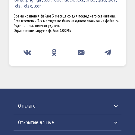
.xls, .xlsx, .cdr
Время хранения файлов 3 месяца со дня последнего скачивания.
Если в течении 3-х месяцев не было ни одного скачивания файла, он
будет автоматически удален.
Ограничение загрузки файлов
100Mb
О палате
История создания
Открытые данные