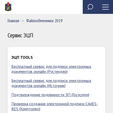
Специальное программное обеспечение «Анкета
Обзор обращений граждан
Полезные ресурсы
Сведения о доходах, расходах, об имуществе и
государственного служащего»
обязательствах имущественного характера
Главная
—
Файлообменники 2019
председателя и государственных гражданских
Миссия
служащих Контрольно-счетной палаты Пермского края
Сервис ЭЦП
ЭЦП TOOLS
Бесплатный сервис для подписи электронных
документов онлайн (Рустендер)
Бесплатный сервис для подписи электронных
документов онлайн (Источник)
Подтверждение подлинности ЭП (Госуслуги)
Проверка создания электронной подписи CAdES-
BES (Криптопро)