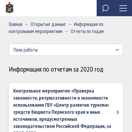
Специальное программное обеспечение «Анкета
Обзор обращений граждан
Полезные ресурсы
Сведения о доходах, расходах, об имуществе и
государственного служащего»
обязательствах имущественного характера
Главная
—
Открытые данные
—
Информация по
председателя и государственных гражданских
Миссия
контрольным мероприятиям
—
Отчеты по годам
служащих Контрольно-счетной палаты Пермского края
План работы
Информация по отчетам за 2020 год
Контрольное мероприятие «Проверка
законности, результативности и экономности
использования ГБУ «Центр развития туризма»
средств бюджета Пермского края и иных
источников, предусмотренных
законодательством Российской Федерации, за