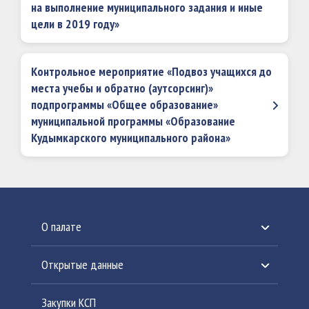
на выполнение муниципального задания и иные
цели в 2019 году»
Контрольное мероприятие «Подвоз учащихся до
места учебы и обратно (аутсорсинг)»
подпрограммы «Общее образование»
муниципальной программы «Образование
Кудымкарского муниципального района»
О палате
История создания
Открытые данные
Структура Палаты
План работы
Закупки КСП