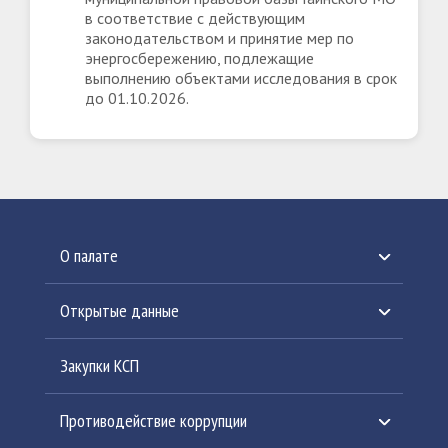
в соответствие с действующим
законодательством и принятие мер по
энергосбережению, подлежащие
выполнению объектами исследования в срок
до 01.10.2026.
О палате
История создания
Открытые данные
Структура Палаты
План работы
Закупки КСП
Сведения о полномочиях
Информация по контрольным мероприятиям
Противодействие коррупции