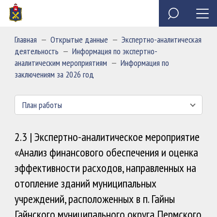
Специальное программное обеспечение «Анкета
Обзор обращений граждан
Полезные ресурсы
Сведения о доходах, расходах, об имуществе и
государственного служащего»
обязательствах имущественного характера
Главная
—
Открытые данные
—
Экспертно-аналитическая
председателя и государственных гражданских
Миссия
деятельность
—
Информация по экспертно-
служащих Контрольно-счетной палаты Пермского края
аналитическим мероприятиям
—
Информация по
заключениям за 2026 год
План работы
2.3 | Экспертно-аналитическое мероприятие
«Анализ финансового обеспечения и оценка
эффективности расходов, направленных на
отопление зданий муниципальных
учреждений, расположенных в п. Гайны
Гайнского муниципального округа Пермского