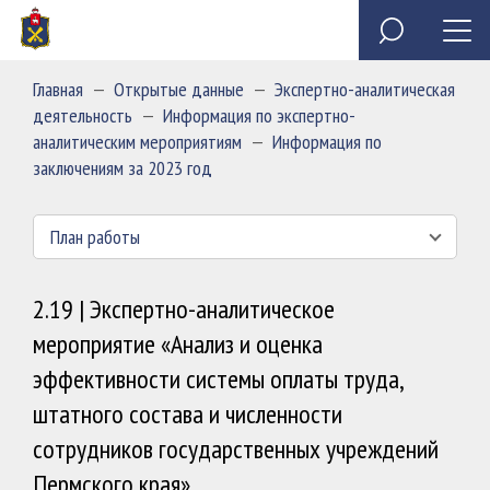
Специальное программное обеспечение «Анкета
Обзор обращений граждан
Полезные ресурсы
Сведения о доходах, расходах, об имуществе и
государственного служащего»
обязательствах имущественного характера
Главная
—
Открытые данные
—
Экспертно-аналитическая
председателя и государственных гражданских
Миссия
деятельность
—
Информация по экспертно-
служащих Контрольно-счетной палаты Пермского края
аналитическим мероприятиям
—
Информация по
заключениям за 2023 год
План работы
2.19 | Экспертно-аналитическое
мероприятие «Анализ и оценка
эффективности системы оплаты труда,
штатного состава и численности
сотрудников государственных учреждений
Пермского края»