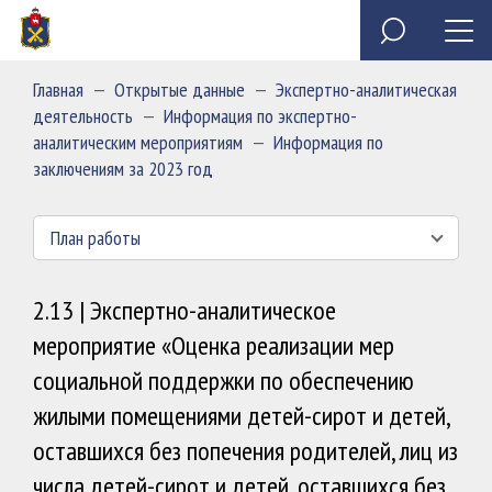
Специальное программное обеспечение «Анкета
Обзор обращений граждан
Полезные ресурсы
Сведения о доходах, расходах, об имуществе и
государственного служащего»
обязательствах имущественного характера
Главная
—
Открытые данные
—
Экспертно-аналитическая
председателя и государственных гражданских
Миссия
деятельность
—
Информация по экспертно-
служащих Контрольно-счетной палаты Пермского края
аналитическим мероприятиям
—
Информация по
заключениям за 2023 год
План работы
2.13 | Экспертно-аналитическое
мероприятие «Оценка реализации мер
социальной поддержки по обеспечению
жилыми помещениями детей-сирот и детей,
оставшихся без попечения родителей, лиц из
числа детей-сирот и детей, оставшихся без