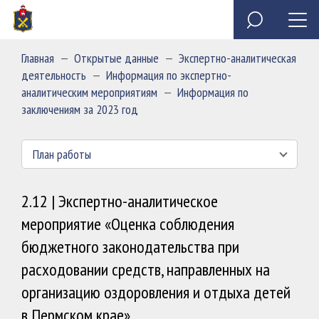
Специальное программное обеспечение «Анкета
Обзор обращений граждан
Полезные ресурсы
Сведения о доходах, расходах, об имуществе и
государственного служащего»
обязательствах имущественного характера
Главная
—
Открытые данные
—
Экспертно-аналитическая
председателя и государственных гражданских
Миссия
деятельность
—
Информация по экспертно-
служащих Контрольно-счетной палаты Пермского края
аналитическим мероприятиям
—
Информация по
заключениям за 2023 год
План работы
2.12 | Экспертно-аналитическое
мероприятие «Оценка соблюдения
бюджетного законодательства при
расходовании средств, направленных на
организацию оздоровления и отдыха детей
в Пермском крае»