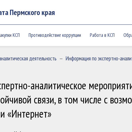
ата Пермского края
акупки КСП
Противодействие коррупции
Работа в КСП
Обр
аналитическая деятельность
—
Информация по экспертно-анали
спертно-аналитическое мероприят
тойчивой связи, в том числе с воз
ти «Интернет»