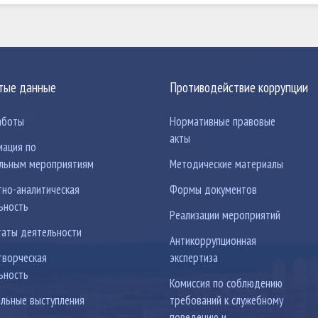
тые данные
Противодействие коррупции
аботы
Нормативные правовые
акты
ация по
льным мероприятиям
Методические материалы
тно-аналитическая
Формы документов
ьность
Реализации мероприятий
таты деятельности
Антикоррупционная
ворческая
экспертиза
ьность
Комиссия по соблюдению
льные выступления
требований к служебному
поведению и