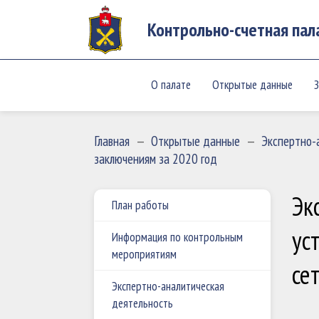
Контрольно-счетная пал
О палате
Открытые данные
З
Главная
—
Открытые данные
—
Экспертно-
заключениям за 2020 год
Эк
План работы
ус
Информация по контрольным
мероприятиям
се
Экспертно-аналитическая
деятельность