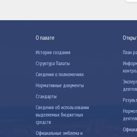
О палате
Откры
История создания
План р
Структура Палаты
Информ
контро
Сведения о полномочиях
Экспер
Нормативные документы
деятел
Стандарты
Резуль
Сведения об использовании
Нормот
выделяемых бюджетных
деятел
средств
Официа
Официальные эмблема и