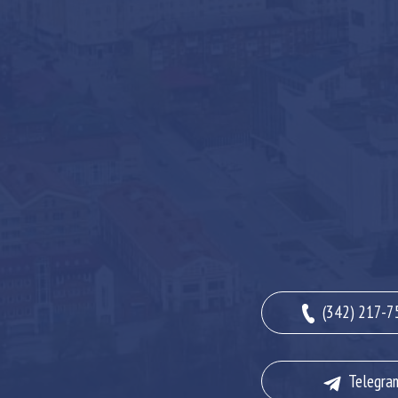
(342) 217-7
Telegra