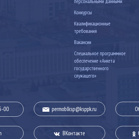
персональными данными
Конкурсы
Квалификационные
требования
Вакансии
Специальное программное
обеспечение «Анкета
государственного
служащего»
5-00
permoblksp@ksppk.ru
О
m
ВКонтакте
О