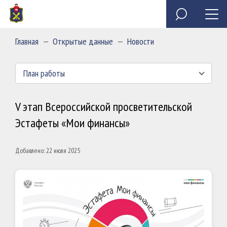
Специальное программное обеспечение «Анкета
Обзор обращений граждан
Полезные ресурсы
Сведения о доходах, расходах, об имуществе и
государственного служащего»
обязательствах имущественного характера
Главная
—
Открытые данные
—
Новости
председателя и государственных гражданских
Миссия
служащих Контрольно-счетной палаты Пермского края
План работы
V этап Всероссийской просветительской
Эстафеты «Мои финансы»
Добавлено: 22 июля 2025