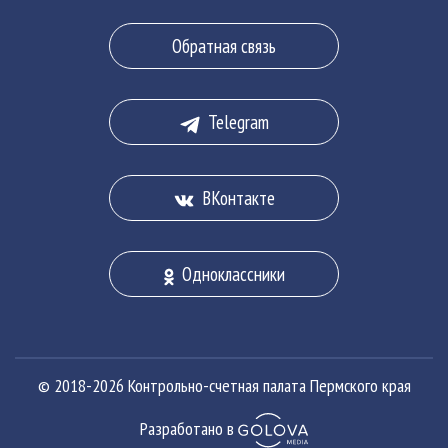
Полезные ресурсы
государственного служащего»
Сведения о доходах, расходах, об имуществе и
Обратная связь
обязательствах имущественного характера
Миссия
председателя и государственных гражданских
служащих Контрольно-счетной палаты Пермского
Telegram
края
ВКонтакте
Одноклассники
© 2018-2026 Контрольно-счетная палата Пермского края
Разработано в