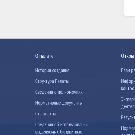
О палате
Откры
История создания
План р
Структура Палаты
Информ
контро
Сведения о полномочиях
Экспер
Нормативные документы
деятел
Стандарты
Резуль
Сведения об использовании
Нормот
выделяемых бюджетных