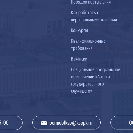
Порядок поступления
Как работать с
персональными данными
Конкурсы
Квалификационные
требования
Вакансии
Специальное программное
обеспечение «Анкета
государственного
служащего»
5-00
permoblksp@ksppk.ru
О