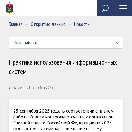
Специальное программное обеспечение «Анкета
Обзор обращений граждан
Полезные ресурсы
Сведения о доходах, расходах, об имуществе и
государственного служащего»
обязательствах имущественного характера
Главная
—
Открытые данные
—
Новости
председателя и государственных гражданских
Миссия
служащих Контрольно-счетной палаты Пермского края
План работы
Практика использования информационных
систем
Добавлено: 23 сентября 2025
23 сентября 2025 года, в соответствии с планом
работы Совета контрольно-счетных органов при
Счетной палате Российской Федерации на 2025
год, состоялся семинар-совещание на тему